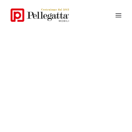
La Storia
Lo Stile Pellegatta
Perchè Pellegatta
I materiali
Collezioni Contemporanee
Collezioni Classiche
Catalogo