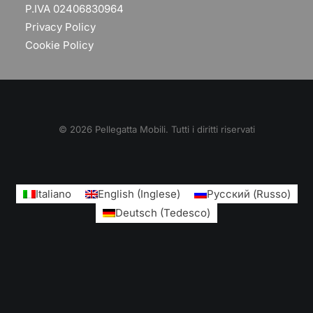
P.IVA 02406830964
Privacy Policy
Cookie Policy
© 2026 Pellegatta Mobili. Tutti i diritti riservati
Italiano
English
(
Inglese
)
Русский
(
Russo
)
Deutsch
(
Tedesco
)