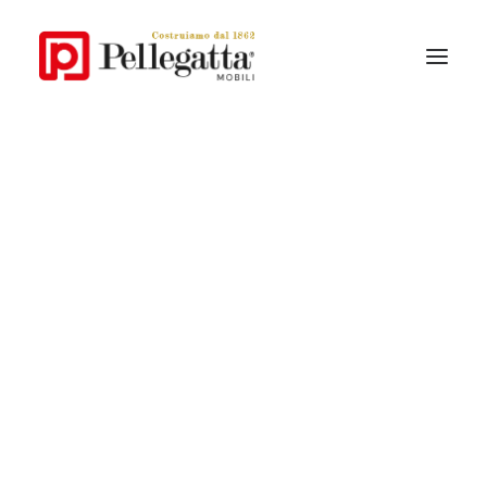
La Storia
Lo Stile Pellegatta
Perchè Pellegatta
I materiali
Collezioni Contemporanee
Collezioni Classiche
Catalogo