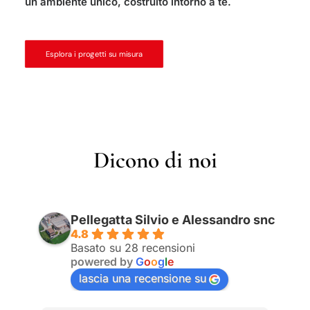
un ambiente unico, costruito intorno a te.
Esplora i progetti su misura
Dicono di noi
Pellegatta Silvio e Alessandro snc
4.8
Basato su 28 recensioni
powered by
G
o
o
g
l
e
lascia una recensione su