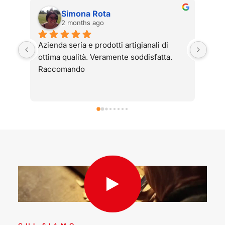
Simona Rota
2 months ago
Azienda seria e prodotti artigianali di 
Arma
ottima qualità. Veramente soddisfatta. 
1984
Raccomando
usat
hann
avev
guid
Pell
hann
abb
Graz
perf