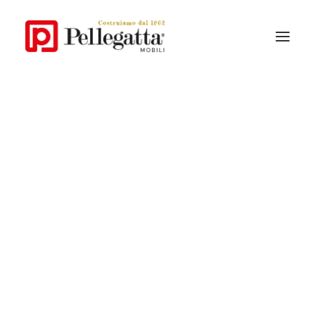
La Storia
Lo Stile Pellegatta
Perchè Pellegatta
IL TUO MONDO CRESCE CON TE
I materiali
SCOPRI LE COLLEZIONI CLASSICHE
Collezioni Contemporanee
Collezioni Classiche
Catalogo
Le nostre Collezioni