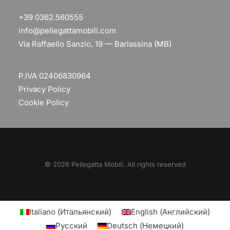
+39 0362.560555
info@pellegattamobili.com
Via Raffaello Sanzio, 19 — Barlassina (MB)
P.IVA 02406830964
Privacy Policy
Cookie Policy
© 2026 Pellegatta Mobili. All rights reserved
Italiano
(
Итальянский
)
English
(
Английский
)
Русский
Deutsch
(
Немецкий
)