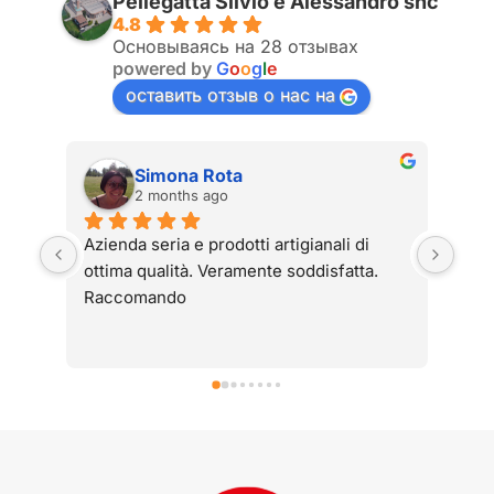
Pellegatta Silvio e Alessandro snc
4.8
Основываясь на 28 отзывах
powered by
G
o
o
g
l
e
оставить отзыв о нас на
Simona Rota
2 months ago
Azienda seria e prodotti artigianali di 
Arma
ottima qualità. Veramente soddisfatta. 
1984
Raccomando
usat
hann
avev
guid
Pell
hann
abb
Graz