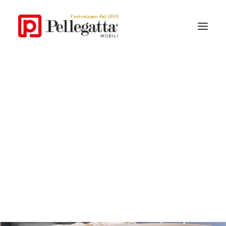
La Storia
Lo Stile Pellegatta
Perchè Pellegatta
I materiali
Collezioni Contemporanee
Collezioni Classiche
Per i pirati di oggi
e gli ammiragli di domani
Catalogo