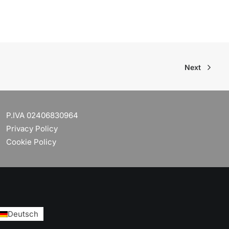
Next
P.IVA 02406830964
Privacy Policy
Cookie Policy
Deutsch