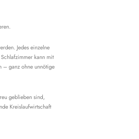
eren.
erden. Jedes einzelne
as Schlafzimmer kann mit
n – ganz ohne unnötige
treu geblieben sind,
de Kreislaufwirtschaft