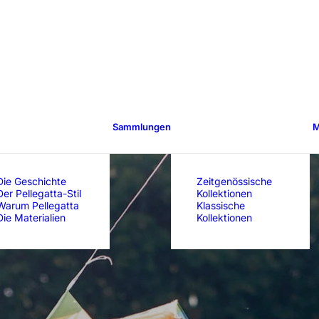
Sammlungen
M
Die Geschichte
Zeitgenössische
Der Pellegatta-Stil
Kollektionen
Warum Pellegatta
Klassische
Die Materialien
Kollektionen