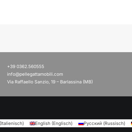
+39 0362.560555
info@pellegattamobili.com
Via Raffaello Sanzio, 19 – Barlassina (MB)
(
Italienisch
)
English
(
Englisch
)
Русский
(
Russisch
)