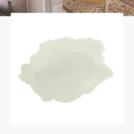
Der Kleiderschrank, der auch an den
Seiten dekoriert ist, die warmen
Pastelltöne, die handgefertigten
Dekorationen, die sich voneinander
unterscheiden, verleihen diesem
Schlafzimmer einen wirklich
einzigartigen Eindruck. Alles entspricht
nämlich Ihrem Geschmack.
Salbeigrün