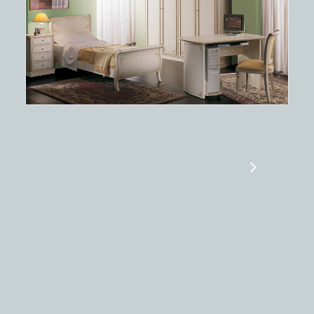
Seiten und die verzierte Platte, die ein
Merkmal aller "Pellegatta"-Produkte ist,
bieten dem Jungen einen wertvollen,
originellen und sehr praktischen Ort,
wo er studiert und arbeitet, aber nicht
darauf verzichtet, sich mit schönen
Dingen zu umgeben.