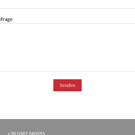
nfrage
Senden
+39 0362.560555