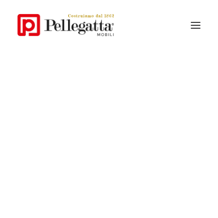
La Storia
Lo Stile Pellegatta
Perchè Pellegatta
IL TUO MONDO CRESCE CON TE
I materiali
SCOPRI LE COLLEZIONI CLASSICHE
Collezioni Contemporanee
Collezioni Classiche
Catalogo
Le nostre Collezioni