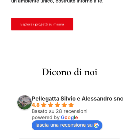
un ambiente unico, costruito intorno a te.
Esplora i progetti su misura
Dicono di noi
Pellegatta Silvio e Alessandro snc
4.8
Basato su 28 recensioni
powered by
G
o
o
g
l
e
lascia una recensione su