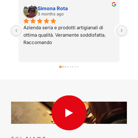
Simona Rota
3 months ago
Azienda seria e prodotti artigianali di 
Arma
ottima qualità. Veramente soddisfatta. 
1984
Raccomando
usat
hann
avev
guid
Pell
hann
abb
Graz
perf